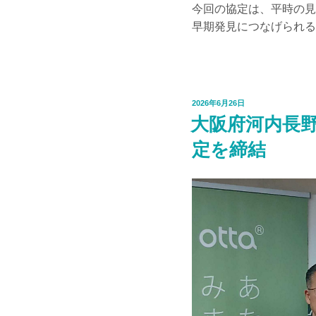
今回の協定は、平時の見
早期発見につなげられる
投
2026年6月26日
稿
大阪府河内長
日:
定を締結