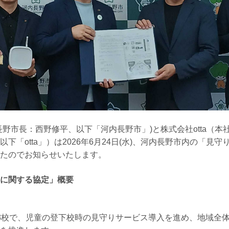
長野市長：西野修平、以下「河内長野市」)と株式会社otta（
下「otta」）は2026年6月24日(水)、河内長野市内の「見
たのでお知らせいたします。
に関する協定」概要
3校で、児童の登下校時の見守りサービス導入を進め、地域全