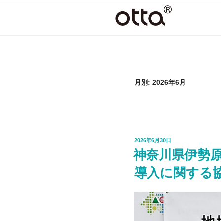
コ
ン
テ
ン
ツ
へ
ス
月別: 2026年6月
キ
ッ
プ
投
2026年6月30日
稿
神奈川県伊勢
日:
導入に関する