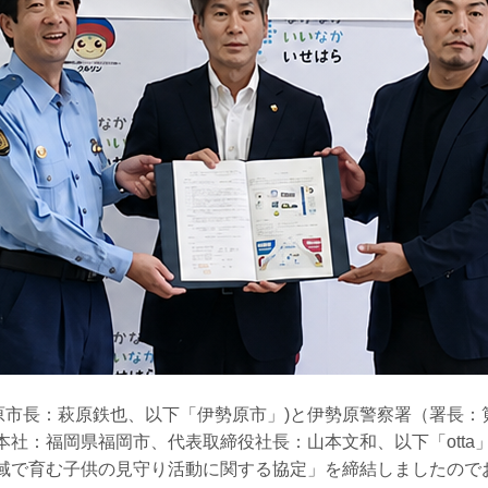
原市長：萩原鉄也、以下「伊勢原市」)と伊勢原警察署（署長：
（本社：福岡県福岡市、代表取締役社長：山本文和、以下「otta」）
地域で育む子供の見守り活動に関する協定」を締結しましたので