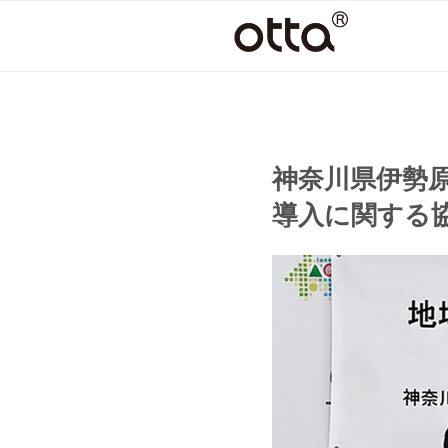
コ
ン
テ
ン
ツ
へ
ス
神奈川県伊勢
キ
導入に関する
ッ
プ