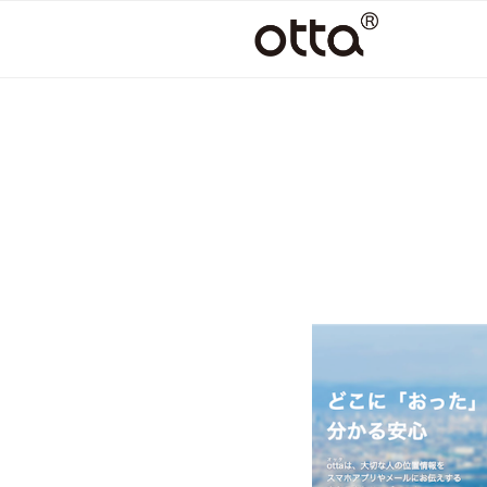
コ
ン
テ
ン
ツ
へ
ス
キ
ッ
プ