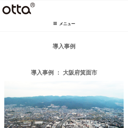
コ
ン
テ
メニュー
ン
ツ
へ
ス
導入事例
キ
ッ
プ
導入事例 ： 大阪府箕面市