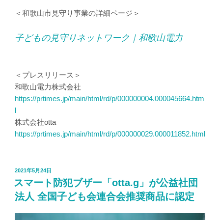
＜和歌山市見守り事業の詳細ページ＞
子どもの見守りネットワーク｜和歌山電力
＜プレスリリース＞
和歌山電力株式会社
https://prtimes.jp/main/html/rd/p/000000004.000045664.htm
l
株式会社otta
https://prtimes.jp/main/html/rd/p/000000029.000011852.html
投
2021年5月24日
稿
スマート防犯ブザー「otta.g」が公益社団
日:
法人 全国子ども会連合会推奨商品に認定