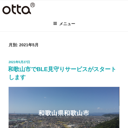
コ
ン
テ
メニュー
ン
ツ
へ
ス
月別: 2021年5月
キ
ッ
投
2021年5月27日
プ
稿
和歌山市でBLE見守りサービスがスタート
日:
します