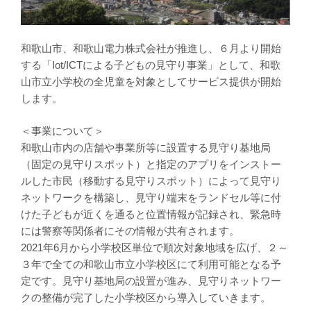
和歌山市、和歌山電力株式会社が推進し、６月より開始
する「Iot/ICTによる子どもの見守り事業」として、和歌
山市立小学校の全児童を対象としてサービス提供が開始
します。
＜事業について＞
和歌山市内の店舗や事業所等に設置する見守り基地局
（固定の見守りスポット）と指定のアプリをインストー
ルした市民（移動する見守りスポット）によって見守り
ネットワークを構築し、見守り端末をランドセル等に付
けた子どもが近くを通ると位置情報が記録され、緊急時
には警察等関係者にその情報が共有されます。
2021年6月から小学校区単位で順次対象地域を広げ、２～
３年で全ての和歌山市立小学校区にて利用可能となる予
定です。見守り基地局の設置が進み、見守りネットワー
クの整備が完了した小学校区から導入していきます。