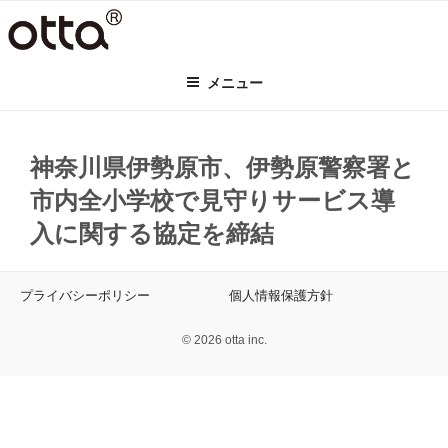
コ
ン
テ
メニュー
ン
ツ
へ
ス
神奈川県伊勢原市、伊勢原警察署と
キ
市内全小学校で見守りサービス導
ッ
プ
入に関する協定を締結
プライバシーポリシー
個人情報保護方針
© 2026 otta inc.