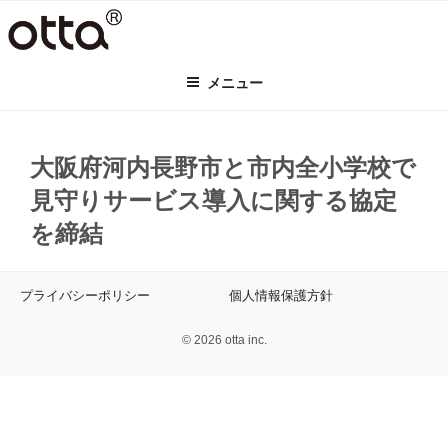
コ
ン
テ
メニュー
ン
ツ
へ
ス
大阪府河内長野市と市内全小学校で
キ
見守りサービス導入に関する協定
ッ
プ
を締結
プライバシーポリシー
個人情報保護方針
© 2026 otta inc.