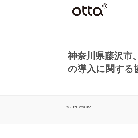
コ
ン
テ
ン
ツ
へ
ス
神奈川県藤沢市
キ
ッ
の導入に関する
プ
© 2026 otta inc.