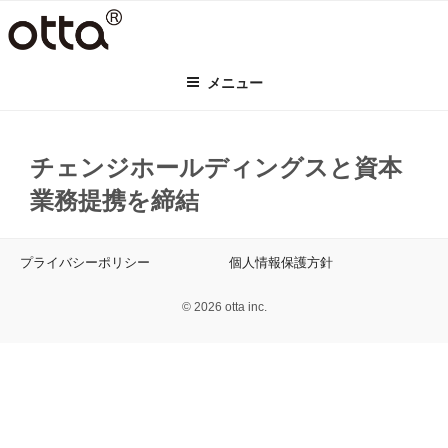
コ
ン
テ
メニュー
ン
ツ
へ
ス
チェンジホールディングスと資本
キ
業務提携を締結
ッ
プ
プライバシーポリシー
個人情報保護方針
© 2026 otta inc.