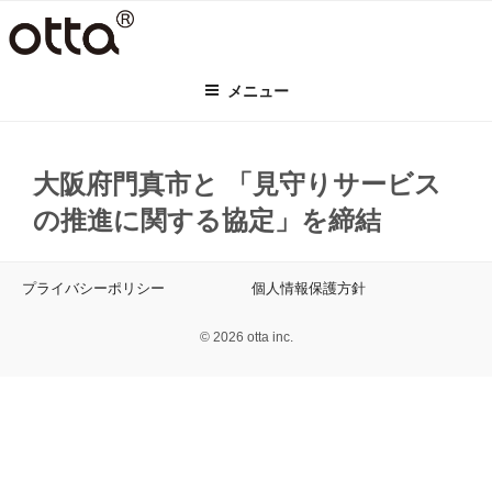
コ
ン
テ
メニュー
ン
ツ
へ
ス
大阪府門真市と 「見守りサービス
キ
の推進に関する協定」を締結
ッ
プ
プライバシーポリシー
個人情報保護方針
© 2026 otta inc.