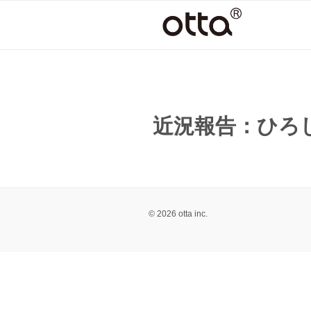
コ
ン
テ
ン
ツ
へ
ス
近況報告：ひろ
キ
ッ
プ
© 2026 otta inc.