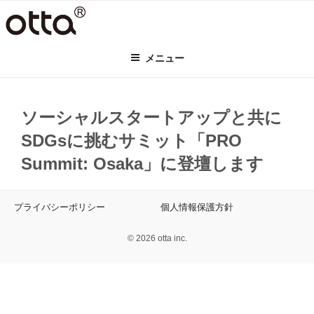
コ
ン
テ
メニュー
ン
ツ
へ
ス
ソーシャルスタートアップと共に
キ
SDGsに挑むサミット「PRO
ッ
プ
Summit: Osaka」に登壇します
プライバシーポリシー
個人情報保護方針
© 2026 otta inc.