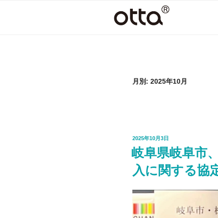
コ
ン
テ
ン
ツ
へ
ス
月別: 2025年10月
キ
ッ
プ
投
2025年10月3日
稿
岐⾩県岐⾩市
日:
⼊に関する協