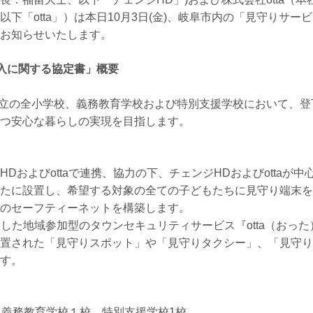
下「otta」）は本日10月3日(金)、岐阜市内の「見守りサー
お知らせいたします。
入に関する協定書」概要
阜市立の全小学校、義務教育学校および特別支援学校において、
つ安心な暮らしの実現を目指します。
Dおよびottaで連携、協力の下、チェンジHDおよびottaが
たに設置し、希望する対象の全ての子どもたちに見守り端末を
のセーフティーネットを構築します。
を活用した地域参加型のタウンセキュリティサービス『otta（お
置された「見守りスポット」や「見守りタクシー」、「見守り
す。
、義務教育学校１校、特別支援学校1校