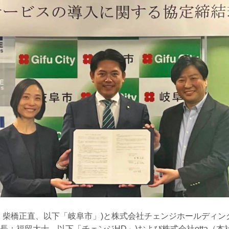
：柴橋正直、以下「岐阜市」)と株式会社チェンジホールディン
長：福留大士、以下「チェンジHD」)および株式会社otta（