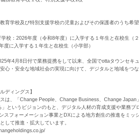
教育学校及び特別支援学校の児童およびその保護者のうち希望
育学校：2026年度（令和8年度）に入学する１年生と在校生（
8年度に入学する１年生と在校生（小学部）
、2025年4月8日付で業務提携をして以来、全国でottaタウンセ
安心・安全な地域社会の実現に向けて、デジタルと地域をつな
ルディングス】
Change People、Change Business、Change J
する」というビジョンのもと、デジタル人材の育成支援や業務プ
 トランスフォーメーション事業とDXによる地方創生の推進をミ
として推進・拡大しています。
ngeholdings.co.jp/