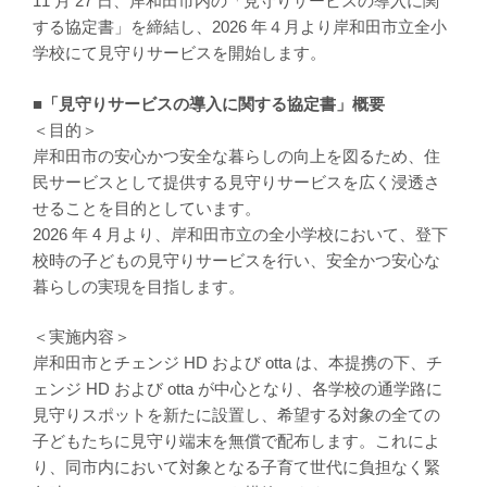
11 ⽉ 27 ⽇、岸和⽥市内の「⾒守りサービスの導⼊に関
する協定書」を締結し、2026 年４⽉より岸和⽥市⽴全⼩
学校にて⾒守りサービスを開始します。
■「見守りサービスの導入に関する協定書」概要
＜目的＞
岸和⽥市の安⼼かつ安全な暮らしの向上を図るため、住
⺠サービスとして提供する⾒守りサービスを広く浸透さ
せることを⽬的としています。
2026 年 4 ⽉より、岸和⽥市⽴の全⼩学校において、登下
校時の⼦どもの⾒守りサービスを⾏い、安全かつ安⼼な
暮らしの実現を⽬指します。
＜実施内容＞
岸和⽥市とチェンジ HD および otta は、本提携の下、チ
ェンジ HD および otta が中⼼となり、各学校の通学路に
⾒守りスポットを新たに設置し、希望する対象の全ての
⼦どもたちに⾒守り端末を無償で配布します。これによ
り、同市内において対象となる⼦育て世代に負担なく緊