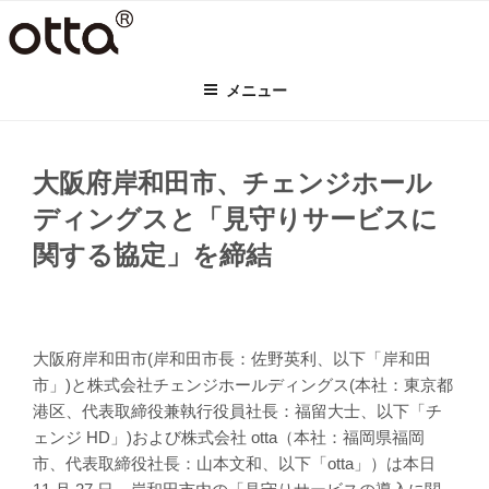
コ
ン
テ
メニュー
ン
ツ
へ
ス
⼤阪府岸和⽥市、チェンジホール
キ
ディングスと「⾒守りサービスに
ッ
プ
関する協定」を締結
⼤阪府岸和⽥市(岸和⽥市⻑：佐野英利、以下「岸和⽥
市」)と株式会社チェンジホールディングス(本社：東京都
港区、代表取締役兼執⾏役員社⻑：福留⼤⼠、以下「チ
ェンジ HD」)および株式会社 otta（本社：福岡県福岡
市、代表取締役社⻑：⼭本⽂和、以下「otta」）は本⽇