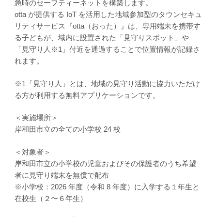
急時のセーフティーネットを構築します。
otta が提供する IoT を活⽤した地域参加型のタウンセキュ
リティサービス『otta（おった）』は、専⽤端末を携帯す
る⼦どもが、域内に設置された「⾒守りスポット」や
「⾒守り⼈※1」付近を通過することで位置情報が記録さ
れます。
※1「見守り人」とは、地域の見守り活動に協力いただけ
る方が利用する無料アプリケーションです。
＜実施場所＞
岸和⽥市⽴の全ての⼩学校 24 校
＜対象者＞
岸和⽥市⽴の⼩学校の児童およびその保護者のうち希望
者に⾒守り端末を無償で配布
※⼩学校：2026 年度（令和 8 年度）に⼊学する１年⽣と
在校⽣（２〜６年⽣）