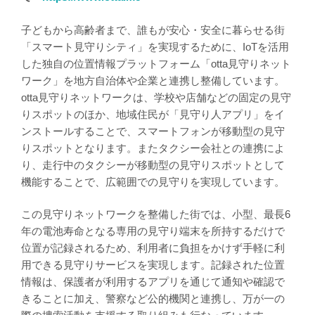
子どもから高齢者まで、誰もが安心・安全に暮らせる街
「スマート見守りシティ」を実現するために、IoTを活用
した独自の位置情報プラットフォーム「otta見守りネット
ワーク」を地方自治体や企業と連携し整備しています。
otta見守りネットワークは、学校や店舗などの固定の見守
りスポットのほか、地域住民が「見守り人アプリ」をイ
ンストールすることで、スマートフォンが移動型の見守
りスポットとなります。またタクシー会社との連携によ
り、走行中のタクシーが移動型の見守りスポットとして
機能することで、広範囲での見守りを実現しています。
この見守りネットワークを整備した街では、小型、最長6
年の電池寿命となる専用の見守り端末を所持するだけで
位置が記録されるため、利用者に負担をかけず手軽に利
用できる見守りサービスを実現します。記録された位置
情報は、保護者が利用するアプリを通じて通知や確認で
きることに加え、警察など公的機関と連携し、万が一の