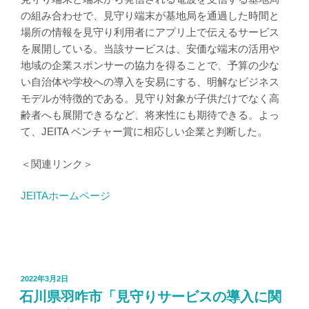
の組み合わせで、見守り端末が基地局を通過した時間と
場所の情報を見守り利用者にアプリ上で伝えるサービス
を展開している。当該サービスは、安価な端末の活用や
地域の企業スポンサーの協力を得ることで、予算の少な
い自治体や学校への導入を安易にする、明解なビジネス
モデルが特徴的である。見守り対象が子供だけでなく高
齢者へも展開できるなど、将来性にも期待できる。よっ
て、JEITA ベンチャー賞に相応しい企業と判断した。
＜関連リンク＞
JEITAホームページ
投
2022年3月2日
稿
石川県羽咋市「見守りサービスの導入に関
日: