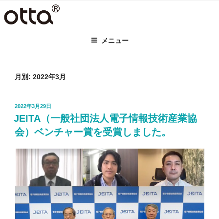
コ
ン
テ
メニュー
ン
ツ
へ
ス
月別: 2022年3月
キ
ッ
投
2022年3月29日
プ
稿
JEITA（一般社団法人電子情報技術産業協
日:
会）ベンチャー賞を受賞しました。