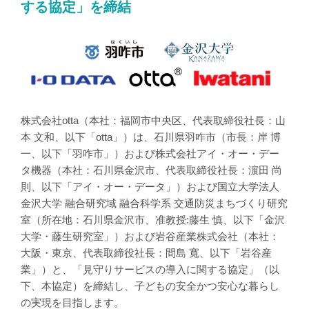
する協定」を締結
株式会社otta（本社：福岡市中央区、代表取締役社長：山
本 文和、以下「otta」）は、石川県羽咋市（市長：岸 博
一、以下「羽咋市」）および株式会社アイ・オー・デー
タ機器（本社：石川県金沢市、代表取締役社長：濵田 尚
則、以下「アイ・オー・データ」）および国立大学法人
金沢大学 融合研究域 融合科学系 交通防災まちづくり研究
室（所在地：石川県金沢市、准教授:藤生 慎、以下「金沢
大学・藤生研究室」）および岩谷産業株式会社（本社：
大阪・東京、代表取締役社長：間島 寬、以下「岩谷産
業」）と、「見守りサービスの導入に関する協定」（以
下、本協定）を締結し、子どもの安全かつ安心な暮らし
の実現を目指します。