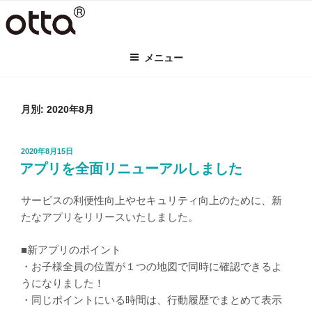
コ
ン
テ
メニュー
ン
ツ
へ
ス
月別: 2020年8月
キ
ッ
投
2020年8月15日
プ
稿
アプリを全面リニューアルしました
日:
サービスの利便性向上やセキュリティ向上のために、新
たなアプリをリリースいたしました。
■新アプリのポイント
・お子様全員の位置が１つの地図で同時に確認できるよ
うになりました！
・同じポイントにいる時間は、行動履歴でまとめて表示