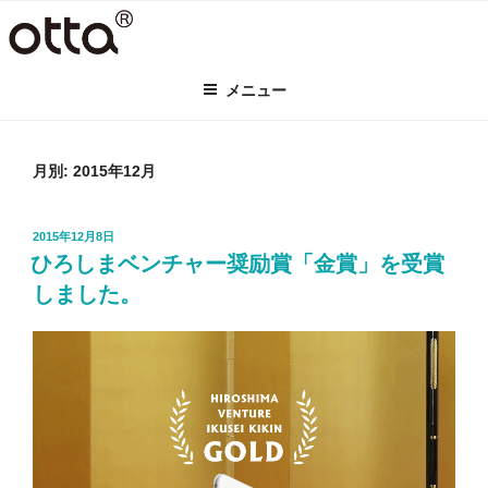
コ
ン
テ
メニュー
ン
ツ
へ
ス
月別: 2015年12月
キ
ッ
投
2015年12月8日
プ
稿
ひろしまベンチャー奨励賞「金賞」を受賞
日:
しました。