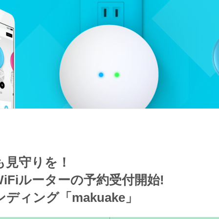
も見守りを！
iFiルーターの予約受付開始!
ディング「makuake」