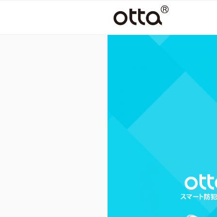
コ
ン
テ
ン
ツ
へ
ス
キ
ッ
プ